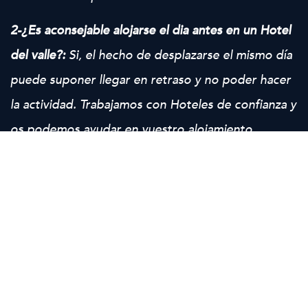
2-¿Es aconsejable alojarse el dia antes en un Hotel
del valle?:
Si, el hecho de desplazarse el mismo día
puede suponer llegar en retraso y no poder hacer
la actividad. Trabajamos con Hoteles de confianza y
os podemos ayudar en vuestro alojamiento.
3-¿Si estoy yo sol@ y no tengo grupo puedo
incorporarme a uno?:
Si, disponemos de un listado
de grupos abiertos, necesitamos saber tu
disponibilidad y haremos todo lo posible para
puedas hacer la actividad. En el caso de que el
grupo sea incompleto os daremos opciones.